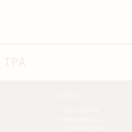
 IPA
KONTAKT
T:
+386 1 5898 296
W:
www.zpslo.gzs.si
E:
pošljite e-sporočilo