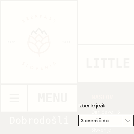
LITTLE
MENU
NASLOV
Izberite jezik
Dimičeva 13
Dobrodošli
Slovenščina
1000 Ljubljana
Slovenija