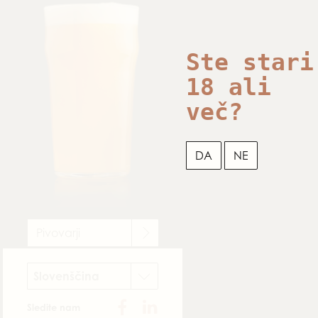
Ste stari
18 ali
več?
DA
NE
Pivovarji
Slovenščina
Sledite nam