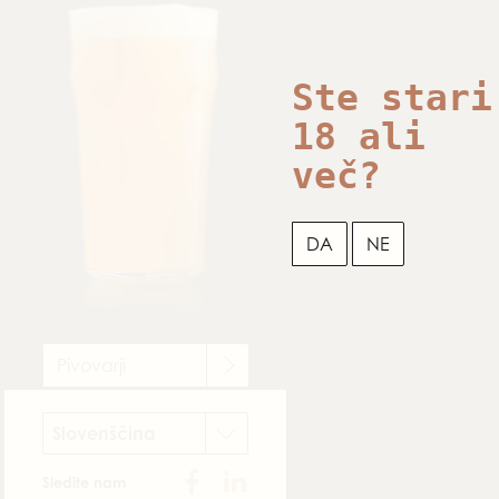
Ste stari
18 ali
več?
DA
NE
Pivovarji
Slovenščina
Sledite nam