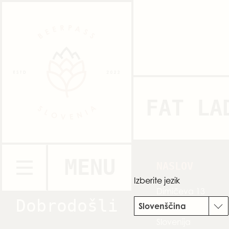
FAT LA
MENU
NASLOV
Izberite jezik
Dimičeva 13
Dobrodošli
Slovenščina
1000 Ljubljana
Slovenija