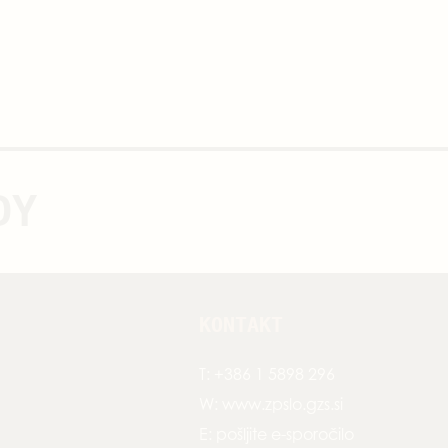
DY
KONTAKT
T:
+386 1 5898 296
W:
www.zpslo.gzs.si
E:
pošljite e-sporočilo